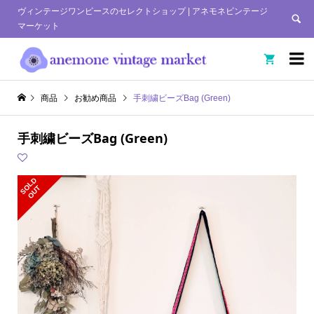
ヴィンテージワンピースのセレクトショップ | アネモネビンテージ
マーケット


商品
お勧め商品
手刺繍ビーズBag (Green)
手刺繍ビーズBag (Green)
S
L
D
O
U
O
T