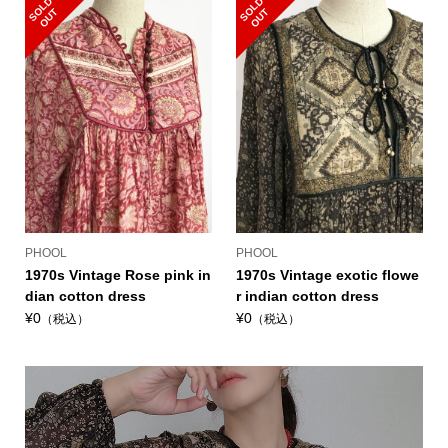
S
L
D
O
U
S
L
D
O
U
O
T
O
T
PHOOL
PHOOL
1970s Vintage Rose pink in
1970s Vintage exotic flowe
dian cotton dress
r indian cotton dress
¥0
¥0
（税込）
（税込）