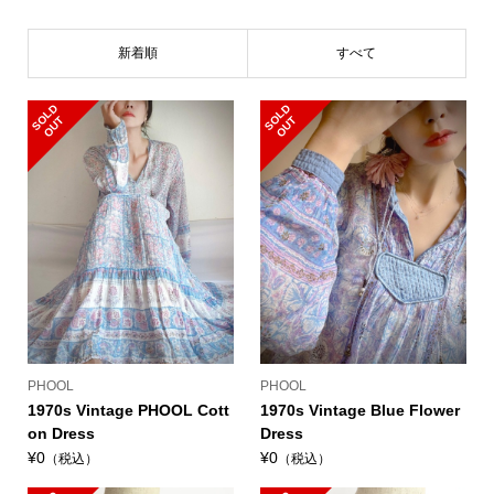
新着順
すべて
S
L
D
O
U
S
L
D
O
U
O
T
O
T
PHOOL
PHOOL
1970s Vintage PHOOL Cott
1970s Vintage Blue Flower
on Dress
Dress
¥0
¥0
（税込）
（税込）