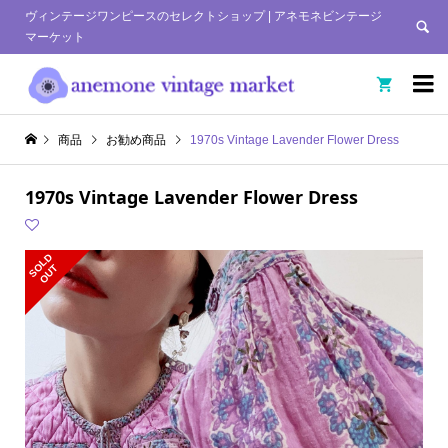
ヴィンテージワンピースのセレクトショップ | アネモネビンテージ
マーケット


商品
お勧め商品
1970s Vintage Lavender Flower Dress
1970s Vintage Lavender Flower Dress
S
L
D
O
U
O
T