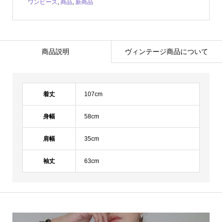
ワンピース
,
商品
,
新商品
商品説明
ヴィンテージ商品について
着丈
107cm
身幅
58cm
肩幅
35cm
袖丈
63cm